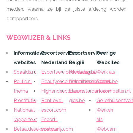
melden, waarna ze bij de juiste afdeling worden
gerapporteerd.
WEGWIJZER & LINKS
Informatieve
Escortservices
Escortservices
Overige
websites
Nederland
België
Websites
Soaaids.nl
Escortservicedenhaag.nl
Prive2day.be
Werk als
Politie.nl
Beautyescortsamsterdam.com
Betaaldeseksdates.be
Escort
thema
Highendescortsamsterdam.com
Escort-
Hoerenbellen.nl
Prostitutie
Rentlove-
gids.be
Geilethuisontvan
Nationaal
escort.com
Werken
rapporteur
Escort-
als
Betaaldeseksdates.nl
company.com
Webcam