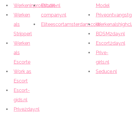
Werkeninprostitutie.nl
Escort-
Model
Werken
company.nl
Priveontvangstge
als
Eliteescortamsterdam.com
Werkenalshighcl
Stripperl
BDSM2day.nl
Werken
Escort2day.nl
als
Prive-
Escorte
girls.nl
Work as
Seduce.nl
Escort
Escort-
gids.nl
Prive2day.nl